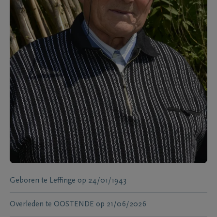
Geboren te
Leffinge
op
24/01/1943
Overleden te
OOSTENDE
op
21/06/2026