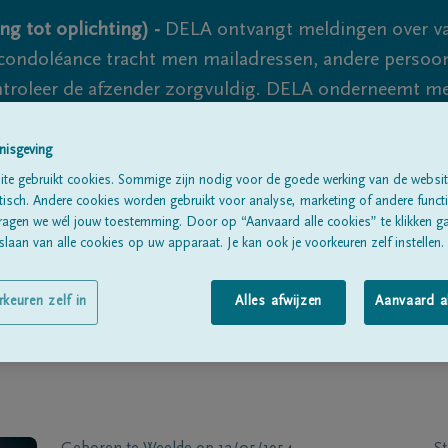
ng tot oplichting) -
DELA ontvangt meldingen over va
ondoléance tracht men mailadressen, andere persoon
controleer de afzender zorgvuldig. DELA onderneemt m
 nooit volledig uit te sluiten, dus blijf waakzaam.
nisgeving
te gebruikt cookies. Sommige zijn nodig voor de goede werking van de websit
sch. Andere cookies worden gebruikt voor analyse, marketing of andere functio
Alle rouwberichten
Over ons
B
ragen we wél jouw toestemming. Door op “Aanvaard alle cookies” te klikken g
laan van alle cookies op uw apparaat. Je kan ook je voorkeuren zelf instellen.
rkeuren zelf in
Alles afwijzen
Aanvaard a