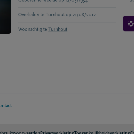
Geboren te
Weelde
op
12/05/1954
S
Overleden te
Turnhout
op
21/08/2012
Woonachtig te
Turnhout
ontact
bruiksvoorwaarden
Privacyverklaring
Toegankelijkheidsverklaring
C