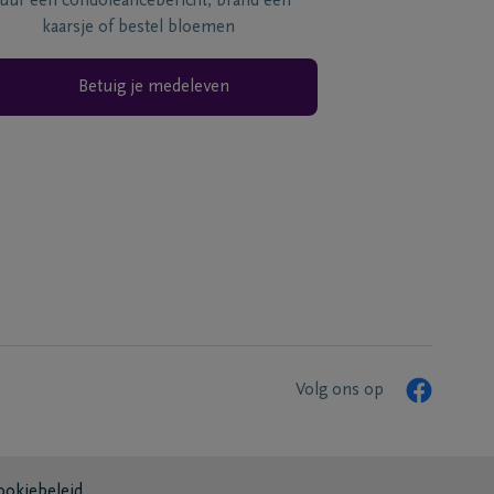
tuur een condoléancebericht, brand een
kaarsje of bestel bloemen
Betuig je medeleven
Volg ons op
ookiebeleid