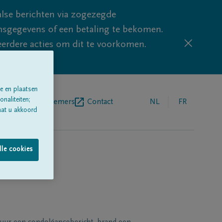
lse berichten via zogezegde
sgegevens of een betaling te bekomen.
eerdere acties om dit te voorkomen.
e en plaatsen
naliteiten;
egrafenisondernemers
Contact
NL
FR
aat u akkoord
lle cookies