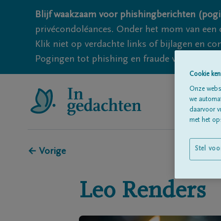
Blijf waakzaam voor phishingberichten (pogi
privécondoléances. Onder het mom van een c
Klik niet op verdachte links of bijlagen en 
Pogingen tot phishing en fraude vallen echter
Cookie ken
Onze websi
we automati
daarvoor v
met het ops
Stel voo
← Vorige
Leo
Renders