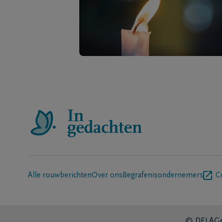
Alle rouwberichten
Over ons
Begrafenisondernemers
C
© DELA
Ge