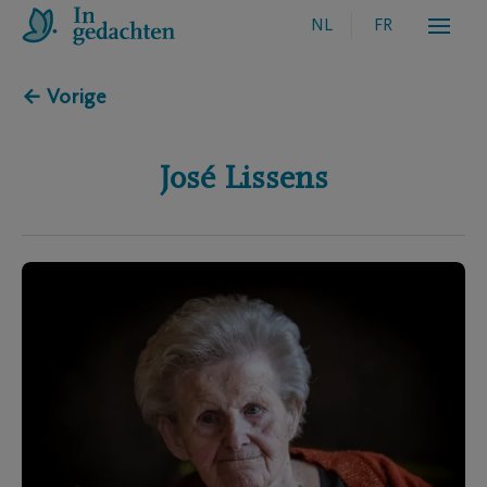
NL
FR
← Vorige
José
Lissens