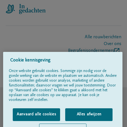
Alle rouwberichten
Over ons
Begrafenisondernemers
Contact
Cookie kennisgeving
Onze website gebruikt cookies. Sommige zijn nodig voor de
goede werking van de website en plaatsen we automatisch. Andere
Volg ons op
cookies worden gebruikt voor analyse, marketing of andere
functionaliteiten; daarvoor vragen we wél jouw toestemming. Door
op “Aanvaard alle cookies” te klikken gaat u akkoord met het
© DELA
opslaan van alle cookies op uw apparaat. Je kan ook je
voorkeuren zelf instellen.
Gebruiksvoorwaarden
Aanvaard alle cookies
Alles afwijzen
Privacyverklaring