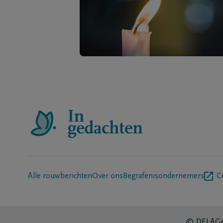
Alle rouwberichten
Over ons
Begrafenisondernemers
C
© DELA
Ge