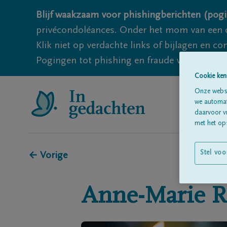
Blijf waakzaam voor phishingberichten (pogi
privécondoléances. Onder het mom van een c
Klik niet op verdachte links of bijlagen en 
Pogingen tot phishing en fraude vallen echter
Cookie ken
Onze websi
we automati
daarvoor v
met het ops
Stel voo
← Vorige
Anne-Marie