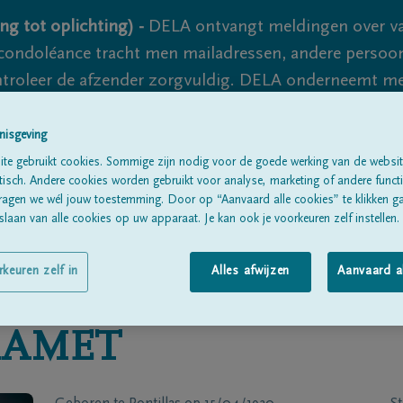
ng tot oplichting) -
DELA ontvangt meldingen over va
ondoléance tracht men mailadressen, andere persoon
controleer de afzender zorgvuldig. DELA onderneemt m
 nooit volledig uit te sluiten, dus blijf waakzaam.
nisgeving
te gebruikt cookies. Sommige zijn nodig voor de goede werking van de websit
sch. Andere cookies worden gebruikt voor analyse, marketing of andere functio
Alle rouwberichten
Over ons
B
ragen we wél jouw toestemming. Door op “Aanvaard alle cookies” te klikken g
laan van alle cookies op uw apparaat. Je kan ook je voorkeuren zelf instellen.
rkeuren zelf in
Alles afwijzen
Aanvaard a
RAMET