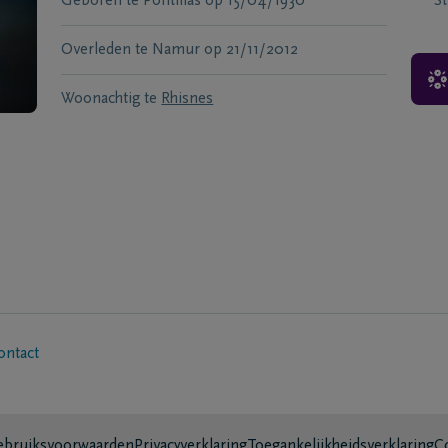
Geboren te
Pontillas
op
15/04/1930
S
Overleden te
Namur
op
21/11/2012
Woonachtig te
Rhisnes
ontact
bruiksvoorwaarden
Privacyverklaring
Toegankelijkheidsverklaring
C