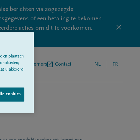
lse berichten via zogezegde
sgegevens of een betaling te bekomen.
eerdere acties om dit te voorkomen.
e en plaatsen
naliteiten;
egrafenisondernemers
Contact
NL
FR
aat u akkoord
lle cookies