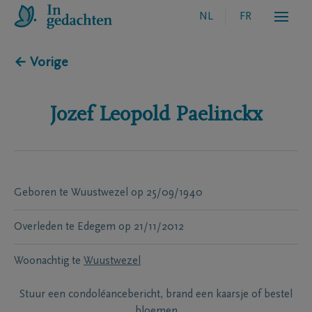
NL
FR
← Vorige
Jozef Leopold
Paelinckx
Geboren te
Wuustwezel
op
25/09/1940
Overleden te
Edegem
op
21/11/2012
Woonachtig te
Wuustwezel
Stuur een condoléancebericht, brand een kaarsje of bestel
bloemen