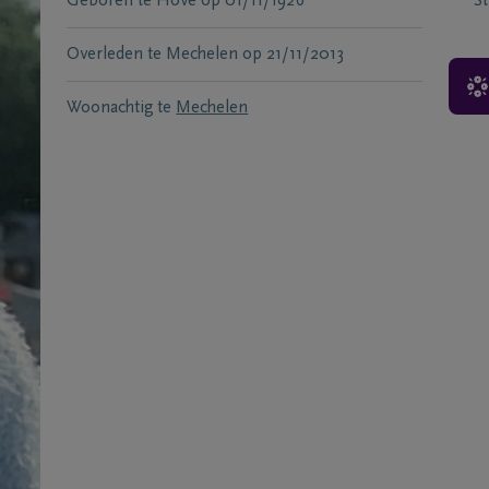
Geboren te
Hove
op
01/11/1926
S
Overleden te
Mechelen
op
21/11/2013
Woonachtig te
Mechelen