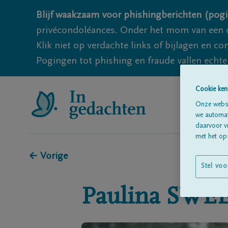
Blijf waakzaam voor phishingberichten (pogi
privécondoléances. Onder het mom van een c
Klik niet op verdachte links of bijlagen en 
Pogingen tot phishing en fraude vallen echter
Cookie ken
Onze websi
we automati
daarvoor v
met het ops
← Vorige
Stel voo
Paulina
SWE