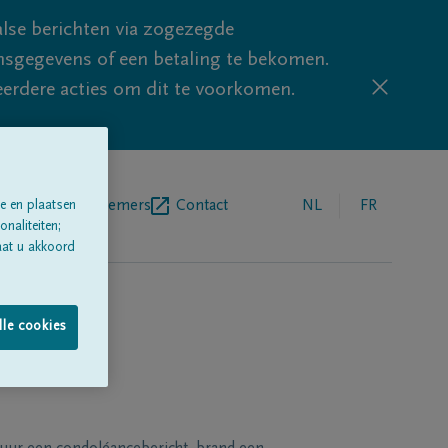
lse berichten via zogezegde
sgegevens of een betaling te bekomen.
eerdere acties om dit te voorkomen.
egrafenisondernemers
Contact
NL
FR
e en plaatsen
naliteiten;
aat u akkoord
lle cookies