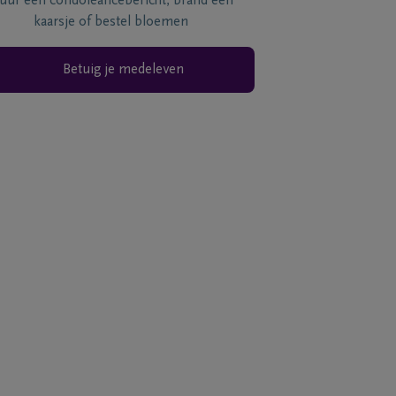
tuur een condoléancebericht, brand een
kaarsje of bestel bloemen
Betuig je medeleven