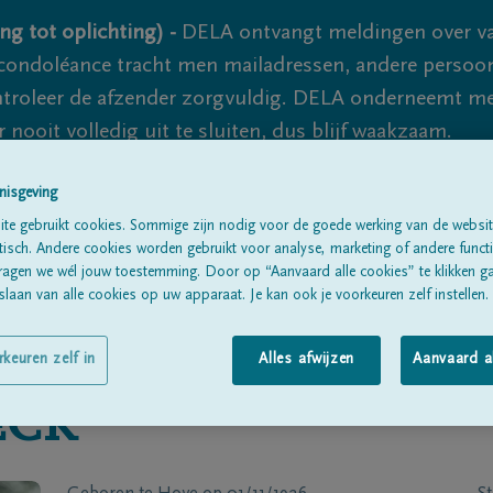
ng tot oplichting) -
DELA ontvangt meldingen over va
ondoléance tracht men mailadressen, andere persoon
controleer de afzender zorgvuldig. DELA onderneemt m
 nooit volledig uit te sluiten, dus blijf waakzaam.
nisgeving
Alle rouwberichten
Over ons
B
te gebruikt cookies. Sommige zijn nodig voor de goede werking van de websit
sch. Andere cookies worden gebruikt voor analyse, marketing of andere functio
ragen we wél jouw toestemming. Door op “Aanvaard alle cookies” te klikken g
laan van alle cookies op uw apparaat. Je kan ook je voorkeuren zelf instellen.
rkeuren zelf in
Alles afwijzen
Aanvaard a
ECK