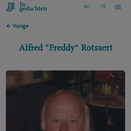
NL
FR
← Vorige
Alfred "Freddy"
Rotsaert