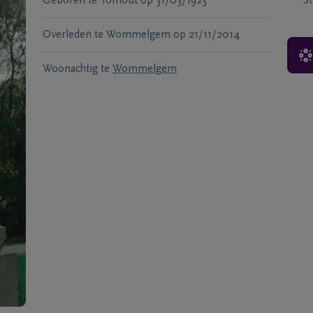
Geboren te
Torhout
op
31/03/1925
S
Overleden te
Wommelgem
op
21/11/2014
Woonachtig te
Wommelgem