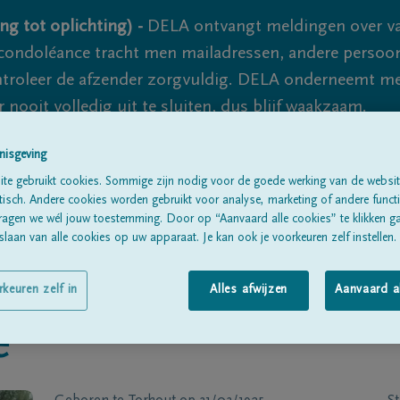
ng tot oplichting) -
DELA ontvangt meldingen over va
ondoléance tracht men mailadressen, andere persoon
controleer de afzender zorgvuldig. DELA onderneemt m
 nooit volledig uit te sluiten, dus blijf waakzaam.
nisgeving
te gebruikt cookies. Sommige zijn nodig voor de goede werking van de websit
Alle rouwberichten
Over ons
B
sch. Andere cookies worden gebruikt voor analyse, marketing of andere functio
ragen we wél jouw toestemming. Door op “Aanvaard alle cookies” te klikken g
laan van alle cookies op uw apparaat. Je kan ook je voorkeuren zelf instellen.
rkeuren zelf in
Alles afwijzen
Aanvaard a
e