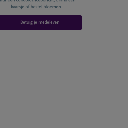
tuur een condoléancebericht, brand een
kaarsje of bestel bloemen
Betuig je medeleven