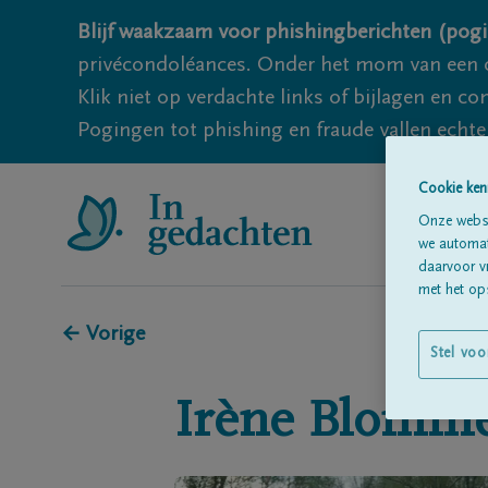
Blijf waakzaam voor phishingberichten (pogi
privécondoléances. Onder het mom van een c
Klik niet op verdachte links of bijlagen en 
Pogingen tot phishing en fraude vallen echter
Cookie ken
Onze websi
we automati
daarvoor v
met het ops
← Vorige
Stel voo
Irène
Blomm