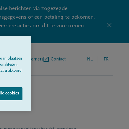
lse berichten via zogezegde
sgegevens of een betaling te bekomen.
eerdere acties om dit te voorkomen.
e en plaatsen
egrafenisondernemers
Contact
NL
FR
naliteiten;
aat u akkoord
lle cookies