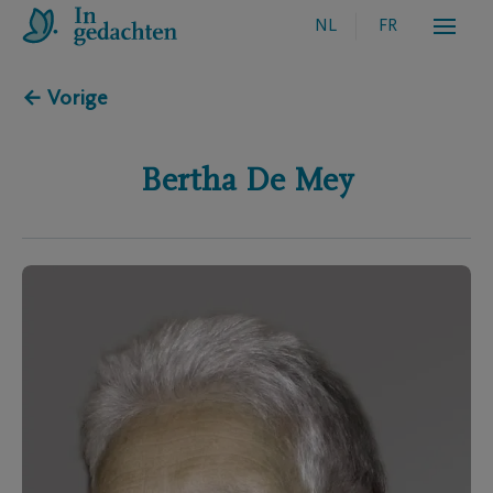
NL
FR
← Vorige
Bertha
De Mey