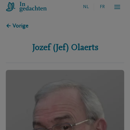
NL
FR
← Vorige
Jozef (Jef)
Olaerts