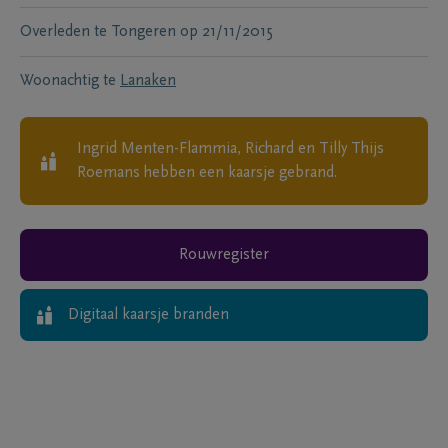
Overleden te
Tongeren
op
21/11/2015
Woonachtig te
Lanaken
Ingrid Menten-Flammia, Richard en Tilly Thijs
Roemans
hebben een kaarsje gebrand.
Rouwregister
Digitaal kaarsje branden