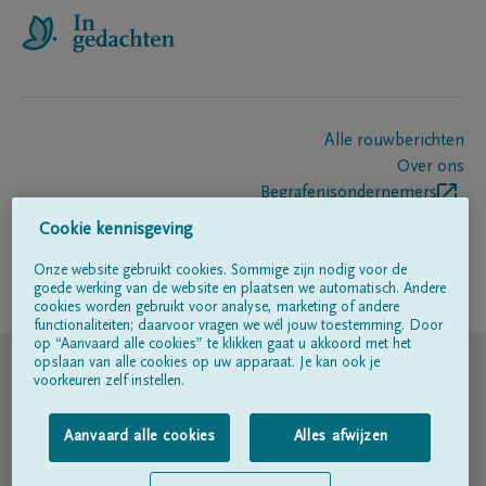
Alle rouwberichten
Over ons
Begrafenisondernemers
Contact
Cookie kennisgeving
Onze website gebruikt cookies. Sommige zijn nodig voor de
goede werking van de website en plaatsen we automatisch. Andere
Volg ons op
cookies worden gebruikt voor analyse, marketing of andere
functionaliteiten; daarvoor vragen we wél jouw toestemming. Door
op “Aanvaard alle cookies” te klikken gaat u akkoord met het
© DELA
opslaan van alle cookies op uw apparaat. Je kan ook je
voorkeuren zelf instellen.
Gebruiksvoorwaarden
Aanvaard alle cookies
Alles afwijzen
Privacyverklaring