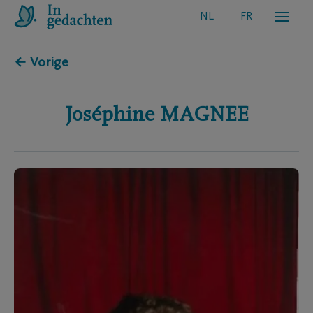
NL
FR
← Vorige
Joséphine
MAGNEE