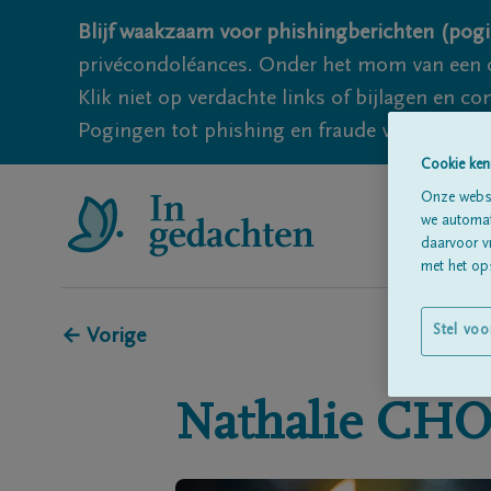
Blijf waakzaam voor phishingberichten (pogi
privécondoléances. Onder het mom van een c
Klik niet op verdachte links of bijlagen en 
Pogingen tot phishing en fraude vallen echter
Cookie ken
Onze websi
we automati
daarvoor v
met het ops
Stel voo
← Vorige
Nathalie
CHO