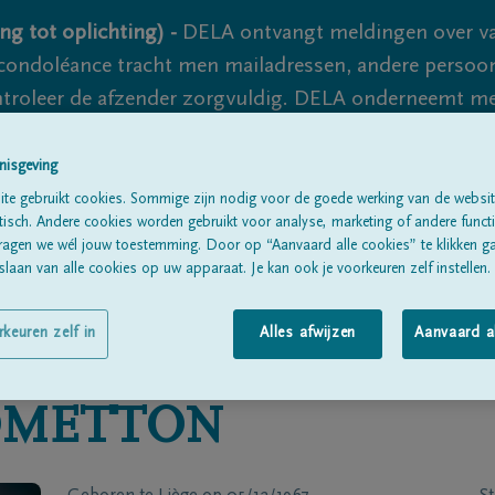
ng tot oplichting) -
DELA ontvangt meldingen over va
ondoléance tracht men mailadressen, andere persoon
controleer de afzender zorgvuldig. DELA onderneemt m
 nooit volledig uit te sluiten, dus blijf waakzaam.
nisgeving
te gebruikt cookies. Sommige zijn nodig voor de goede werking van de websit
sch. Andere cookies worden gebruikt voor analyse, marketing of andere functio
Alle rouwberichten
Over ons
B
ragen we wél jouw toestemming. Door op “Aanvaard alle cookies” te klikken g
laan van alle cookies op uw apparaat. Je kan ook je voorkeuren zelf instellen.
rkeuren zelf in
Alles afwijzen
Aanvaard a
METTON