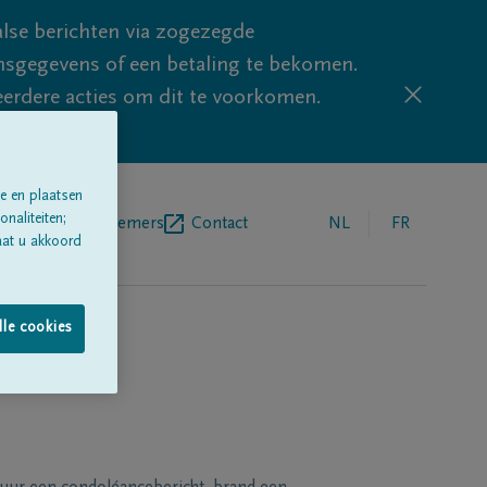
lse berichten via zogezegde
sgegevens of een betaling te bekomen.
eerdere acties om dit te voorkomen.
e en plaatsen
naliteiten;
egrafenisondernemers
Contact
NL
FR
aat u akkoord
lle cookies