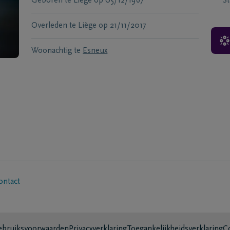
Geboren te
Liège
op
05/12/1967
S
Overleden te
Liège
op
21/11/2017
Woonachtig te
Esneux
ontact
bruiksvoorwaarden
Privacyverklaring
Toegankelijkheidsverklaring
C