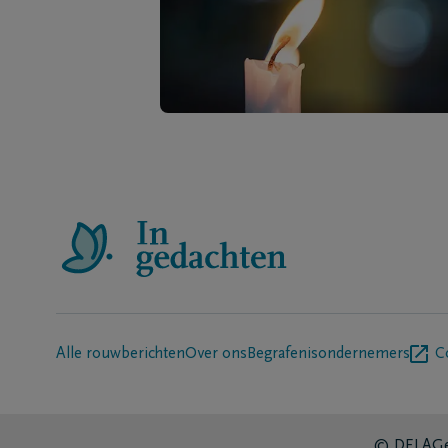
Alle rouwberichten
Over ons
Begrafenisondernemers
C
© DELA
Ge