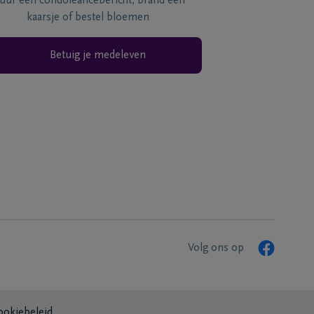
tuur een condoléancebericht, brand een
kaarsje of bestel bloemen
Betuig je medeleven
Volg ons op
ookiebeleid