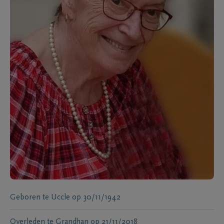
Geboren te
Uccle
op
30/11/1942
Overleden te
Grandhan
op
21/11/2018