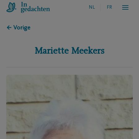
NL
FR
← Vorige
Mariette
Meekers