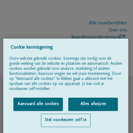
Alle rouwberichten
Over ons
Begrafenisondernemers
Contact
Cookie kennisgeving
Onze website gebruikt cookies. Sommige zijn nodig voor de
goede werking van de website en plaatsen we automatisch. Andere
Volg ons op
cookies worden gebruikt voor analyse, marketing of andere
functionaliteiten; daarvoor vragen we wél jouw toestemming. Door
op “Aanvaard alle cookies” te klikken gaat u akkoord met het
© DELA
opslaan van alle cookies op uw apparaat. Je kan ook je
voorkeuren zelf instellen.
Gebruiksvoorwaarden
Aanvaard alle cookies
Alles afwijzen
Privacyverklaring
Stel voorkeuren zelf in
Toegankelijkheidsverklaring