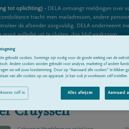
ng tot oplichting) -
DELA ontvangt meldingen over va
ondoléance tracht men mailadressen, andere persoon
controleer de afzender zorgvuldig. DELA onderneemt m
 nooit volledig uit te sluiten, dus blijf waakzaam.
nisgeving
te gebruikt cookies. Sommige zijn nodig voor de goede werking van de websit
Alle rouwberichten
Over ons
B
sch. Andere cookies worden gebruikt voor analyse, marketing of andere functio
ragen we wél jouw toestemming. Door op “Aanvaard alle cookies” te klikken g
laan van alle cookies op uw apparaat. Je kan ook je voorkeuren zelf instellen.
rkeuren zelf in
Alles afwijzen
Aanvaard a
er Cruyssen