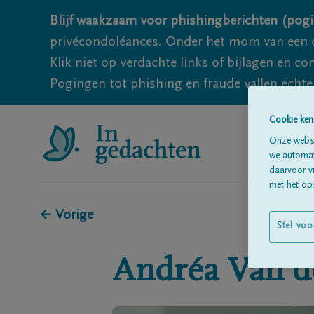
Blijf waakzaam voor phishingberichten (pogi
privécondoléances. Onder het mom van een c
Klik niet op verdachte links of bijlagen en 
Pogingen tot phishing en fraude vallen echter
Cookie ken
Onze websi
we automati
daarvoor v
met het ops
← Vorige
Stel voo
Andréa
Van d