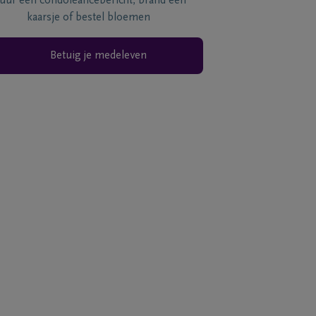
tuur een condoléancebericht, brand een
kaarsje of bestel bloemen
Betuig je medeleven