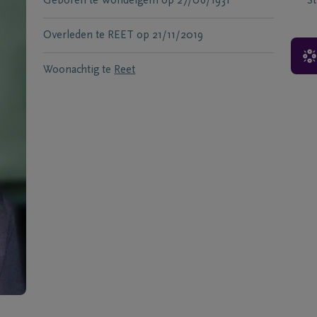
Geboren te
Wondelgem
op
27/06/1931
S
Overleden te
REET
op
21/11/2019
Woonachtig te
Reet