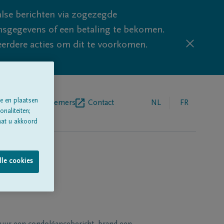
lse berichten via zogezegde
sgegevens of een betaling te bekomen.
eerdere acties om dit te voorkomen.
e en plaatsen
egrafenisondernemers
Contact
NL
FR
naliteiten;
aat u akkoord
lle cookies