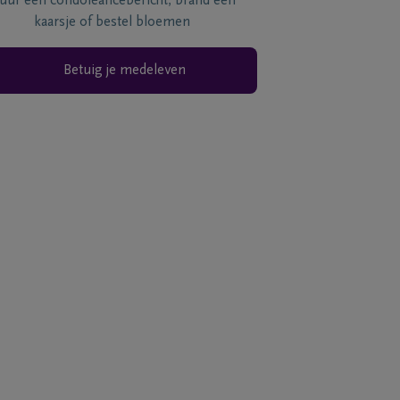
tuur een condoléancebericht, brand een
kaarsje of bestel bloemen
Betuig je medeleven