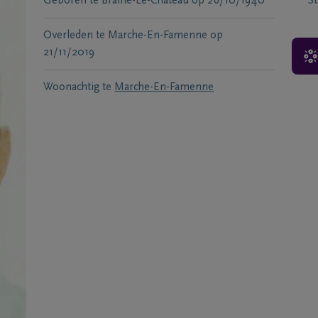
Geboren te
Braine-Le-Chateau
op
26/10/1940
S
Overleden te
Marche-En-Famenne
op
21/11/2019
Woonachtig te
Marche-En-Famenne