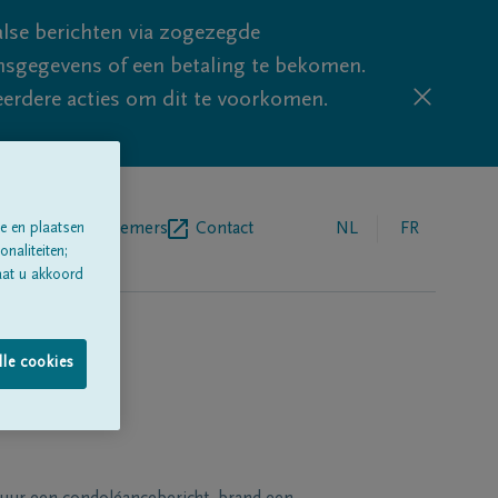
lse berichten via zogezegde
sgegevens of een betaling te bekomen.
eerdere acties om dit te voorkomen.
egrafenisondernemers
Contact
NL
FR
e en plaatsen
naliteiten;
aat u akkoord
lle cookies