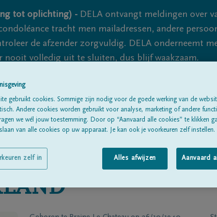
ng tot oplichting) -
DELA ontvangt meldingen over va
ondoléance tracht men mailadressen, andere persoon
controleer de afzender zorgvuldig. DELA onderneemt m
 nooit volledig uit te sluiten, dus blijf waakzaam.
nisgeving
Alle rouwberichten
Over ons
B
te gebruikt cookies. Sommige zijn nodig voor de goede werking van de websit
sch. Andere cookies worden gebruikt voor analyse, marketing of andere functio
ragen we wél jouw toestemming. Door op “Aanvaard alle cookies” te klikken g
laan van alle cookies op uw apparaat. Je kan ook je voorkeuren zelf instellen.
rkeuren zelf in
Alles afwijzen
Aanvaard a
LAND