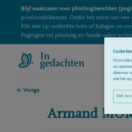
Blijf waakzaam voor phishingberichten (pogi
privécondoléances. Onder het mom van een c
Klik niet op verdachte links of bijlagen en 
Pogingen tot phishing en fraude vallen echter
Cookie ken
Onze websi
we automati
daarvoor v
met het ops
← Vorige
Stel voo
Armand
MOR