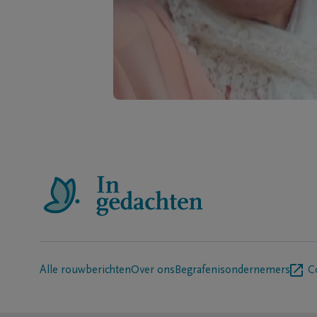
Alle rouwberichten
Over ons
Begrafenisondernemers
C