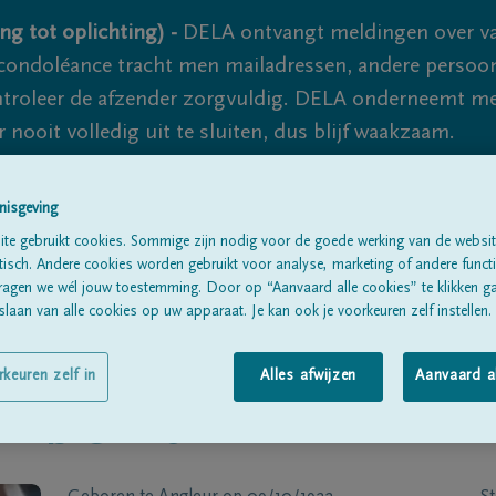
ng tot oplichting) -
DELA ontvangt meldingen over va
ondoléance tracht men mailadressen, andere persoon
controleer de afzender zorgvuldig. DELA onderneemt m
 nooit volledig uit te sluiten, dus blijf waakzaam.
nisgeving
Alle rouwberichten
Over ons
B
te gebruikt cookies. Sommige zijn nodig voor de goede werking van de websit
sch. Andere cookies worden gebruikt voor analyse, marketing of andere functio
ragen we wél jouw toestemming. Door op “Aanvaard alle cookies” te klikken g
laan van alle cookies op uw apparaat. Je kan ook je voorkeuren zelf instellen.
rkeuren zelf in
Alles afwijzen
Aanvaard a
ERSCHOT