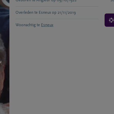
Geboren te
Angleur
op
09/10/1922
S
Overleden te
Esneux
op
21/11/2019
Woonachtig te
Esneux