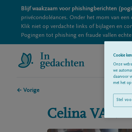
Blijf waakzaam voor phishingberichten (pogi
privécondoléances. Onder het mom van een c
Klik niet op verdachte links of bijlagen en 
Pogingen tot phishing en fraude vallen echter
Cookie ken
Onze websi
we automati
daarvoor v
met het ops
← Vorige
Stel voo
Celina
VANE