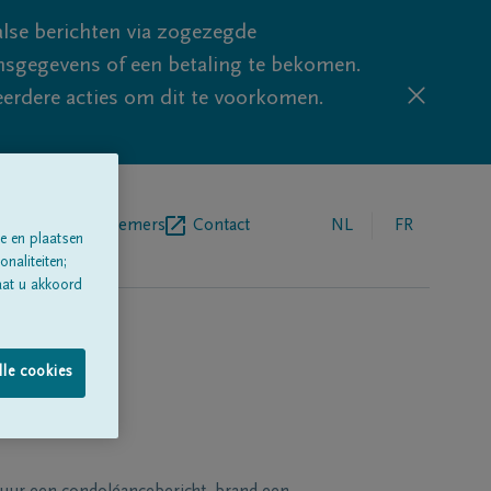
lse berichten via zogezegde
sgegevens of een betaling te bekomen.
eerdere acties om dit te voorkomen.
egrafenisondernemers
Contact
NL
FR
e en plaatsen
naliteiten;
aat u akkoord
lle cookies