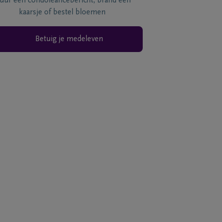
tuur een condoléancebericht, brand een
kaarsje of bestel bloemen
Betuig je medeleven