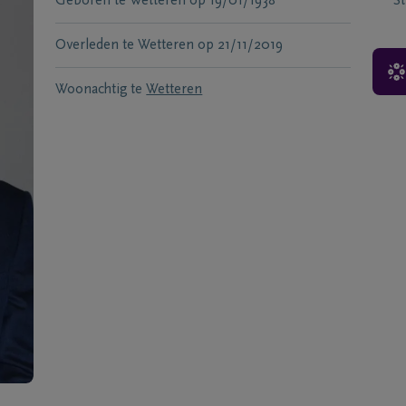
Geboren te
Wetteren
op
19/01/1938
S
Overleden te
Wetteren
op
21/11/2019
Woonachtig te
Wetteren