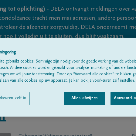
ng tot oplichting) -
DELA ontvangt meldingen over va
ondoléance tracht men mailadressen, andere persoon
controleer de afzender zorgvuldig. DELA onderneemt m
 nooit volledig uit te sluiten, dus blijf waakzaam.
nisgeving
te gebruikt cookies. Sommige zijn nodig voor de goede werking van de websit
Alle rouwberichten
Over ons
B
sch. Andere cookies worden gebruikt voor analyse, marketing of andere functio
ragen we wél jouw toestemming. Door op “Aanvaard alle cookies” te klikken g
laan van alle cookies op uw apparaat. Je kan ook je voorkeuren zelf instellen.
rkeuren zelf in
Alles afwijzen
Aanvaard a
l