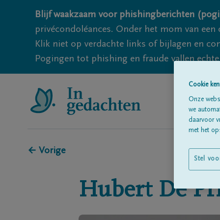
Blijf waakzaam voor phishingberichten (pogi
privécondoléances. Onder het mom van een c
Klik niet op verdachte links of bijlagen en 
Pogingen tot phishing en fraude vallen echter
Cookie ken
Onze websi
we automati
daarvoor v
met het ops
← Vorige
Stel voo
Hubert
De Pri