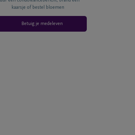
tuur een condoléancebericht, brand een
kaarsje of bestel bloemen
Betuig je medeleven