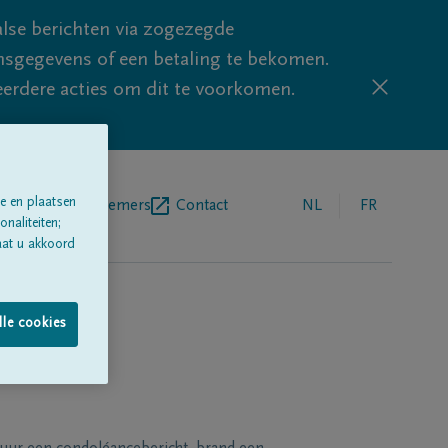
lse berichten via zogezegde
sgegevens of een betaling te bekomen.
eerdere acties om dit te voorkomen.
e en plaatsen
egrafenisondernemers
Contact
NL
FR
naliteiten;
aat u akkoord
lle cookies