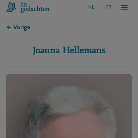
NL
FR
← Vorige
Joanna
Hellemans