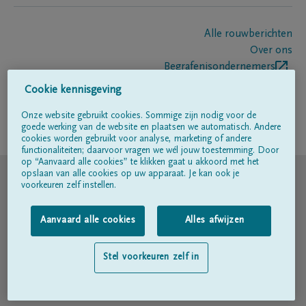
Alle rouwberichten
Over ons
Begrafenisondernemers
Contact
Cookie kennisgeving
Onze website gebruikt cookies. Sommige zijn nodig voor de
goede werking van de website en plaatsen we automatisch. Andere
Volg ons op
cookies worden gebruikt voor analyse, marketing of andere
functionaliteiten; daarvoor vragen we wél jouw toestemming. Door
op “Aanvaard alle cookies” te klikken gaat u akkoord met het
© DELA
opslaan van alle cookies op uw apparaat. Je kan ook je
voorkeuren zelf instellen.
Gebruiksvoorwaarden
Aanvaard alle cookies
Alles afwijzen
Privacyverklaring
Stel voorkeuren zelf in
Toegankelijkheidsverklaring
Cookiebeleid