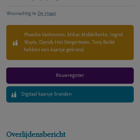
Woonachtig te
De Haan
Phaedra Vanhooren, Mibac Middelkerke, Ingrid
Wuyts, Djendy Het Steigerteam, Tony Beldé
hebben een kaarsje gebrand.
Rouwregister
Digitaal kaarsje branden
Overlijdensbericht