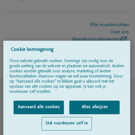
Alle rouwberichten
Over ons
Begrafenisondernemers
Contact
Cookie kennisgeving
Onze website gebruikt cookies. Sommige zijn nodig voor de
goede werking van de website en plaatsen we automatisch. Andere
Volg ons op
cookies worden gebruikt voor analyse, marketing of andere
functionaliteiten; daarvoor vragen we wél jouw toestemming. Door
op “Aanvaard alle cookies” te klikken gaat u akkoord met het
© DELA
opslaan van alle cookies op uw apparaat. Je kan ook je
voorkeuren zelf instellen.
Gebruiksvoorwaarden
Aanvaard alle cookies
Alles afwijzen
Privacyverklaring
Stel voorkeuren zelf in
Toegankelijkheidsverklaring