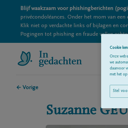
Blijf waakzaam voor phishingberichten (pogi
privécondoléances. Onder het mom van een c
Klik niet op verdachte links of bijlagen en 
Pogingen tot phishing en fraude vallen echter
Cookie ken
Onze websi
we automati
daarvoor v
met het ops
← Vorige
Stel voo
Suzanne
GEU