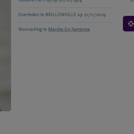
Geboren te
Huy
op
01/10/1924
S
Overleden te
BAILLONVILLE
op
21/11/2019
Woonachtig te
Marche-En-Famenne