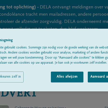
ng tot oplichting) -
DELA ontvangt meldingen over va
ondoléance tracht men mailadressen, andere persoon
controleer de afzender zorgvuldig. DELA onderneemt m
 nooit volledig uit te sluiten, dus blijf waakzaam.
nisgeving
te gebruikt cookies. Sommige zijn nodig voor de goede werking van de websit
Alle rouwberichten
Over ons
B
sch. Andere cookies worden gebruikt voor analyse, marketing of andere functio
ragen we wél jouw toestemming. Door op “Aanvaard alle cookies” te klikken g
laan van alle cookies op uw apparaat. Je kan ook je voorkeuren zelf instellen.
rkeuren zelf in
Alles afwijzen
Aanvaard a
DVERT