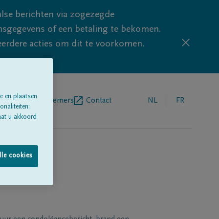
lse berichten via zogezegde
sgegevens of een betaling te bekomen.
eerdere acties om dit te voorkomen.
e en plaatsen
egrafenisondernemers
Contact
NL
FR
naliteiten;
aat u akkoord
lle cookies