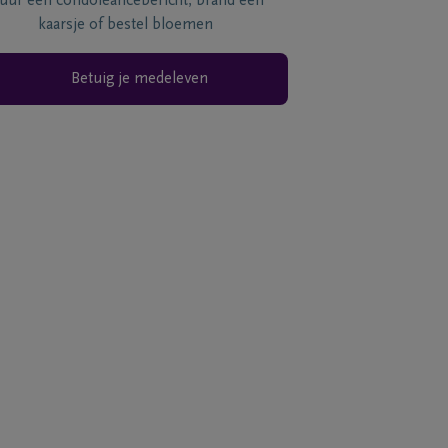
tuur een condoléancebericht, brand een
kaarsje of bestel bloemen
Betuig je medeleven