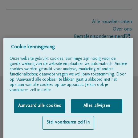
Alle rouwberichten
Over ons
Begrafenisondernemers
Contact
Cookie kennisgeving
Onze website gebruikt cookies. Sommige zijn nodig voor de
goede werking van de website en plaatsen we automatisch. Andere
Volg ons op
cookies worden gebruikt voor analyse, marketing of andere
functionaliteiten; daarvoor vragen we wél jouw toestemming. Door
op “Aanvaard alle cookies” te klikken gaat u akkoord met het
© DELA
opslaan van alle cookies op uw apparaat. Je kan ook je
voorkeuren zelf instellen.
Gebruiksvoorwaarden
Aanvaard alle cookies
Alles afwijzen
Privacyverklaring
Stel voorkeuren zelf in
Toegankelijkheidsverklaring
Cookiebeleid