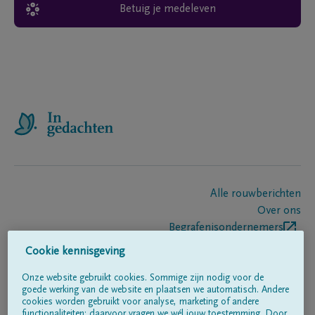
Betuig je medeleven
Alle rouwberichten
Over ons
Begrafenisondernemers
Contact
Cookie kennisgeving
Onze website gebruikt cookies. Sommige zijn nodig voor de
goede werking van de website en plaatsen we automatisch. Andere
Volg ons op
cookies worden gebruikt voor analyse, marketing of andere
functionaliteiten; daarvoor vragen we wél jouw toestemming. Door