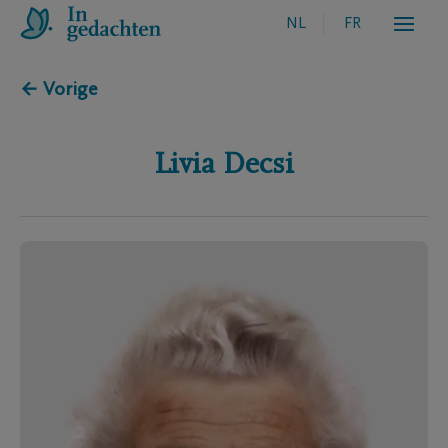
NL
FR
← Vorige
Livia
Decsi