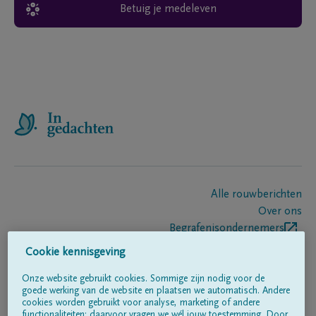
Betuig je medeleven
Alle rouwberichten
Over ons
Begrafenisondernemers
Contact
Cookie kennisgeving
Onze website gebruikt cookies. Sommige zijn nodig voor de
goede werking van de website en plaatsen we automatisch. Andere
Volg ons op
cookies worden gebruikt voor analyse, marketing of andere
functionaliteiten; daarvoor vragen we wél jouw toestemming. Door