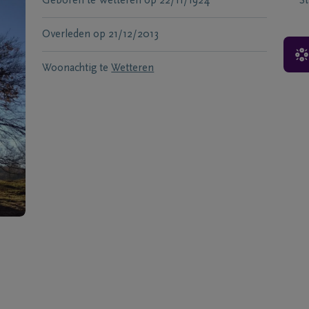
Geboren te
Wetteren
op
22/11/1924
S
Overleden
op
21/12/2013
Woonachtig te
Wetteren