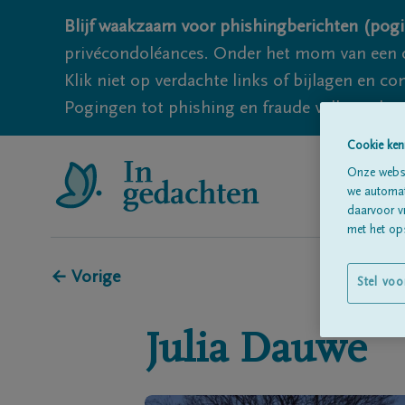
Blijf waakzaam voor phishingberichten (pogi
privécondoléances. Onder het mom van een c
Klik niet op verdachte links of bijlagen en 
Pogingen tot phishing en fraude vallen echter
Cookie ken
Onze websi
we automati
daarvoor v
met het ops
← Vorige
Stel voo
Julia
Dauwe