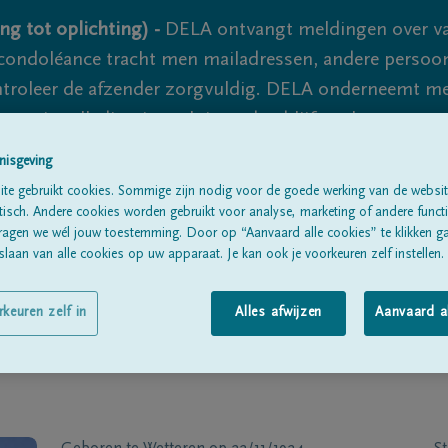
ng tot oplichting) -
DELA ontvangt meldingen over va
ondoléance tracht men mailadressen, andere persoon
controleer de afzender zorgvuldig. DELA onderneemt m
 nooit volledig uit te sluiten, dus blijf waakzaam.
nisgeving
te gebruikt cookies. Sommige zijn nodig voor de goede werking van de websit
Alle rouwberichten
Over ons
B
sch. Andere cookies worden gebruikt voor analyse, marketing of andere functio
ragen we wél jouw toestemming. Door op “Aanvaard alle cookies” te klikken g
laan van alle cookies op uw apparaat. Je kan ook je voorkeuren zelf instellen.
rkeuren zelf in
Alles afwijzen
Aanvaard a