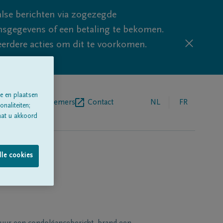
lse berichten via zogezegde
sgegevens of een betaling te bekomen.
eerdere acties om dit te voorkomen.
e en plaatsen
egrafenisondernemers
Contact
NL
FR
naliteiten;
aat u akkoord
lle cookies