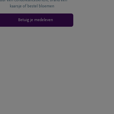
tuur een condoléancebericht, brand een
kaarsje of bestel bloemen
Betuig je medeleven