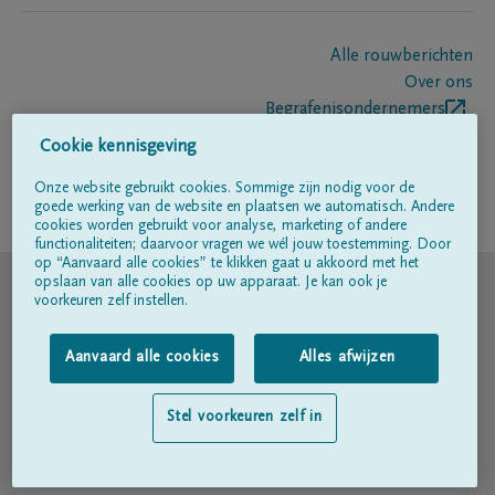
Alle rouwberichten
Over ons
Begrafenisondernemers
Contact
Cookie kennisgeving
Onze website gebruikt cookies. Sommige zijn nodig voor de
goede werking van de website en plaatsen we automatisch. Andere
Volg ons op
cookies worden gebruikt voor analyse, marketing of andere
functionaliteiten; daarvoor vragen we wél jouw toestemming. Door
op “Aanvaard alle cookies” te klikken gaat u akkoord met het
© DELA
opslaan van alle cookies op uw apparaat. Je kan ook je
voorkeuren zelf instellen.
Gebruiksvoorwaarden
Aanvaard alle cookies
Alles afwijzen
Privacyverklaring
Stel voorkeuren zelf in
Toegankelijkheidsverklaring
Cookiebeleid