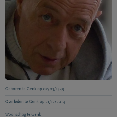
Geboren te
Genk
op
02/03/1949
Overleden te
Genk
op
21/12/2014
Woonachtig te
Genk