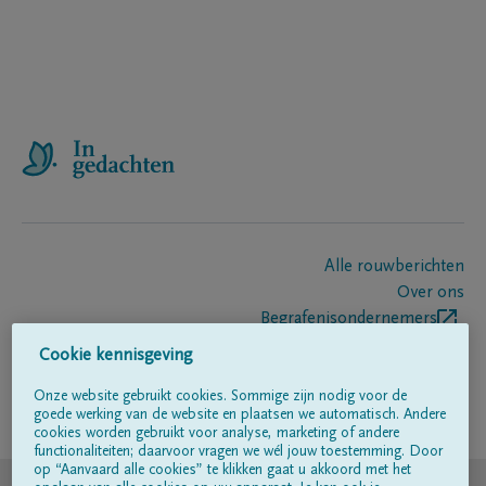
Alle rouwberichten
Over ons
Begrafenisondernemers
Contact
Cookie kennisgeving
Onze website gebruikt cookies. Sommige zijn nodig voor de
goede werking van de website en plaatsen we automatisch. Andere
Volg ons op
cookies worden gebruikt voor analyse, marketing of andere
functionaliteiten; daarvoor vragen we wél jouw toestemming. Door
op “Aanvaard alle cookies” te klikken gaat u akkoord met het
© DELA