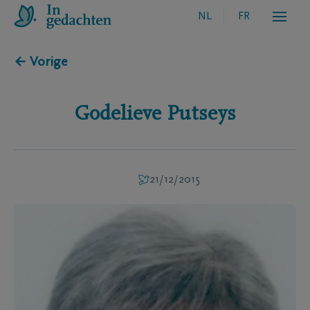
NL
FR
← Vorige
Godelieve
Putseys
21/12/2015