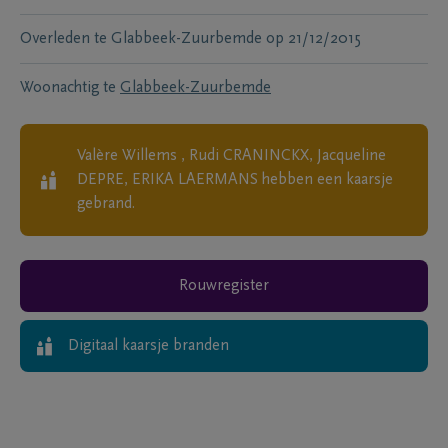
Overleden te
Glabbeek-Zuurbemde
op
21/12/2015
Woonachtig te
Glabbeek-Zuurbemde
Valère Willems , Rudi CRANINCKX, Jacqueline
DEPRE, ERIKA LAERMANS
hebben een kaarsje
gebrand.
Rouwregister
Digitaal kaarsje branden