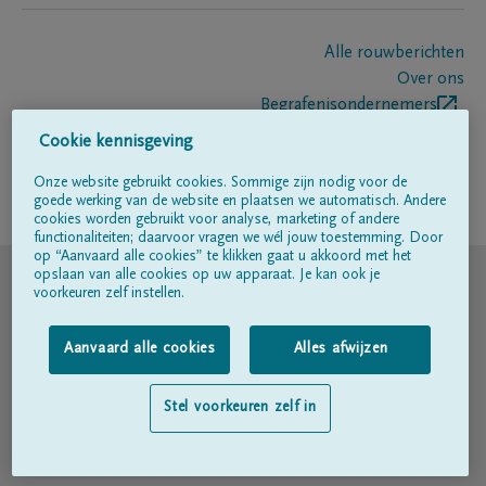
Alle rouwberichten
Over ons
Begrafenisondernemers
Contact
Cookie kennisgeving
Onze website gebruikt cookies. Sommige zijn nodig voor de
goede werking van de website en plaatsen we automatisch. Andere
Volg ons op
cookies worden gebruikt voor analyse, marketing of andere
functionaliteiten; daarvoor vragen we wél jouw toestemming. Door
op “Aanvaard alle cookies” te klikken gaat u akkoord met het
© DELA
opslaan van alle cookies op uw apparaat. Je kan ook je
voorkeuren zelf instellen.
Gebruiksvoorwaarden
Aanvaard alle cookies
Alles afwijzen
Privacyverklaring
Stel voorkeuren zelf in
Toegankelijkheidsverklaring
Cookiebeleid