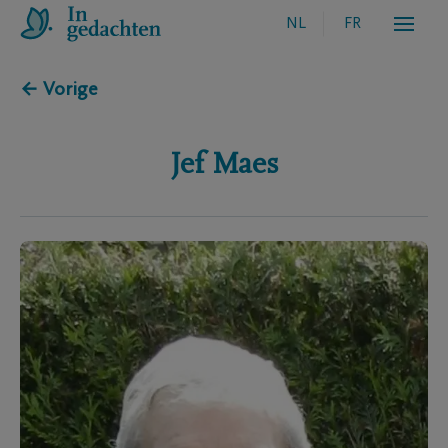
NL
FR
← Vorige
Jef
Maes