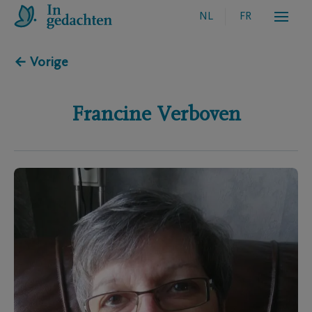
NL
FR
← Vorige
Francine
Verboven