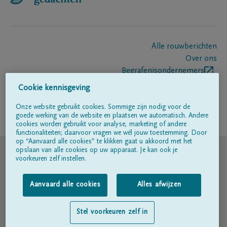
Alle rouwberichten
Over ons
Begrafenisondernemers
Contact
Cookie kennisgeving
Onze website gebruikt cookies. Sommige zijn nodig voor de
goede werking van de website en plaatsen we automatisch. Andere
Volg ons op
cookies worden gebruikt voor analyse, marketing of andere
functionaliteiten; daarvoor vragen we wél jouw toestemming. Door
op “Aanvaard alle cookies” te klikken gaat u akkoord met het
© DELA
opslaan van alle cookies op uw apparaat. Je kan ook je
voorkeuren zelf instellen.
Gebruiksvoorwaarden
Aanvaard alle cookies
Alles afwijzen
Privacyverklaring
Stel voorkeuren zelf in
Toegankelijkheidsverklaring