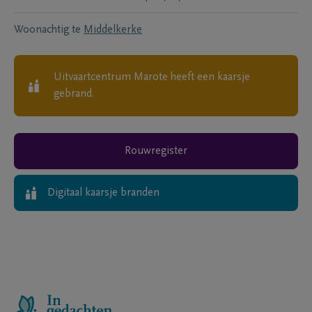
Woonachtig te
Middelkerke
Uitvaartcentrum Marote
heeft een kaarsje
gebrand.
Rouwregister
Digitaal kaarsje branden