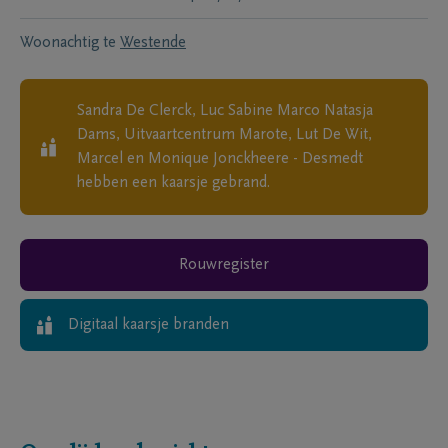
Woonachtig te
Westende
Sandra De Clerck, Luc Sabine Marco Natasja
Dams, Uitvaartcentrum Marote, Lut De Wit,
Marcel en Monique Jonckheere - Desmedt
hebben een kaarsje gebrand.
Rouwregister
Digitaal kaarsje branden