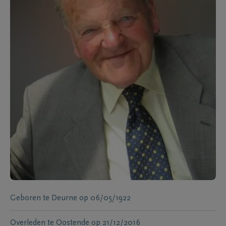
Geboren te
Deurne
op
06/05/1922
Overleden te
Oostende
op
21/12/2016