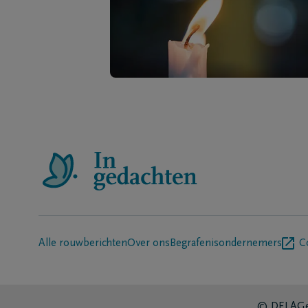
Alle rouwberichten
Over ons
Begrafenisondernemers
C
© DELA
Ge