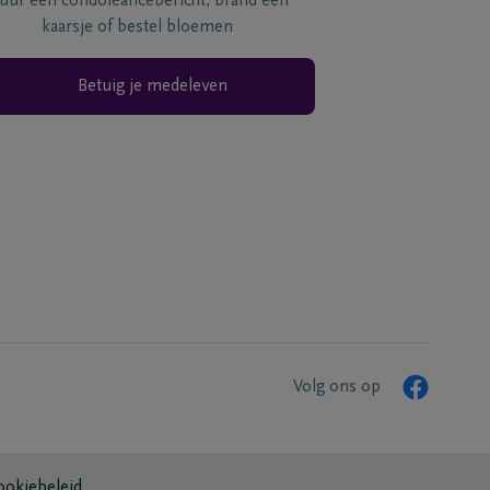
tuur een condoléancebericht, brand een
kaarsje of bestel bloemen
Betuig je medeleven
Volg ons op
ookiebeleid