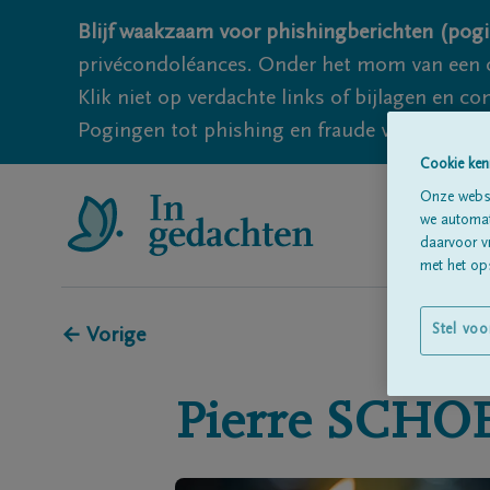
Blijf waakzaam voor phishingberichten (pogi
privécondoléances. Onder het mom van een c
Klik niet op verdachte links of bijlagen en 
Pogingen tot phishing en fraude vallen echter
Cookie ken
Onze websi
we automati
daarvoor v
met het ops
Stel voo
← Vorige
Pierre
SCHO