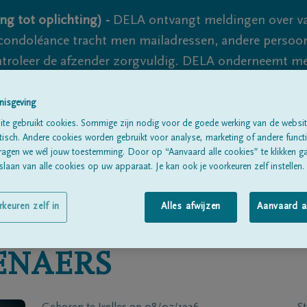
ng tot oplichting) -
DELA ontvangt meldingen over va
ondoléance tracht men mailadressen, andere persoon
controleer de afzender zorgvuldig. DELA onderneemt m
 nooit volledig uit te sluiten, dus blijf waakzaam.
nisgeving
te gebruikt cookies. Sommige zijn nodig voor de goede werking van de websit
sch. Andere cookies worden gebruikt voor analyse, marketing of andere functio
Alle rouwberichten
Over ons
B
ragen we wél jouw toestemming. Door op “Aanvaard alle cookies” te klikken g
laan van alle cookies op uw apparaat. Je kan ook je voorkeuren zelf instellen.
rkeuren zelf in
Alles afwijzen
Aanvaard a
ENAERS