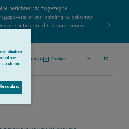
lse berichten via zogezegde
sgegevens of een betaling te bekomen.
eerdere acties om dit te voorkomen.
e en plaatsen
naliteiten;
egrafenisondernemers
Contact
NL
FR
aat u akkoord
lle cookies