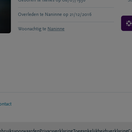
Geboren te
Ixelles
op
08/07/1936
S
Overleden te
Naninne
op
21/12/2016
Woonachtig te
Naninne
ontact
bruiksvoorwaarden
Privacyverklaring
Toegankelijkheidsverklaring
C