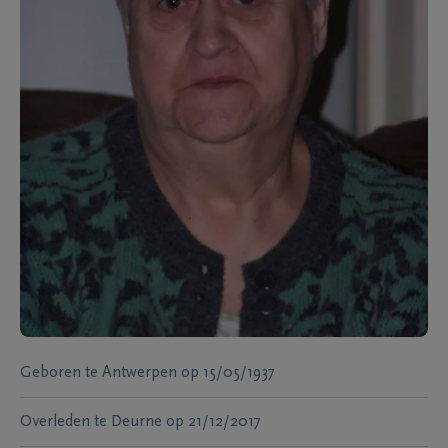
Geboren te
Antwerpen
op
15/05/1937
Overleden te
Deurne
op
21/12/2017