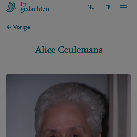
NL
FR
← Vorige
Alice
Ceulemans