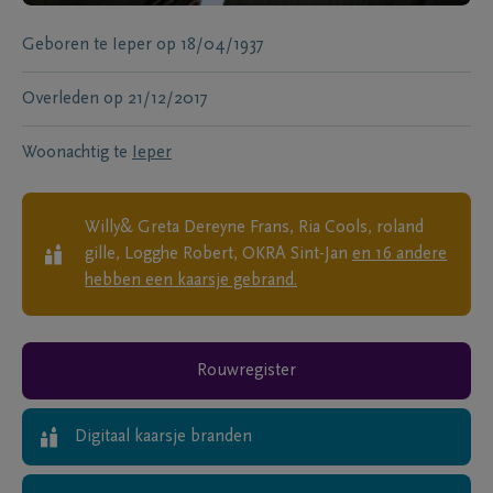
Geboren te
Ieper
op
18/04/1937
Overleden
op
21/12/2017
Woonachtig te
Ieper
Willy& Greta Dereyne Frans, Ria Cools, roland
gille, Logghe Robert, OKRA Sint-Jan
en
16
andere
hebben een kaarsje gebrand.
Rouwregister
Digitaal kaarsje branden