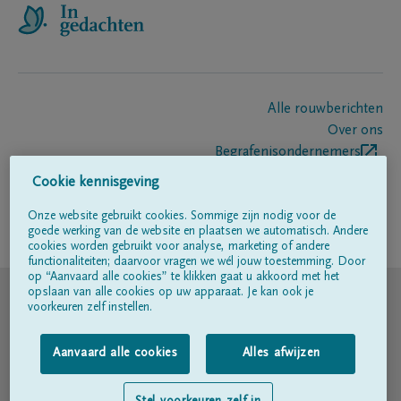
Alle rouwberichten
Over ons
Begrafenisondernemers
Contact
Cookie kennisgeving
Onze website gebruikt cookies. Sommige zijn nodig voor de
goede werking van de website en plaatsen we automatisch. Andere
Volg ons op
cookies worden gebruikt voor analyse, marketing of andere
functionaliteiten; daarvoor vragen we wél jouw toestemming. Door
op “Aanvaard alle cookies” te klikken gaat u akkoord met het
© DELA
opslaan van alle cookies op uw apparaat. Je kan ook je
voorkeuren zelf instellen.
Gebruiksvoorwaarden
Aanvaard alle cookies
Alles afwijzen
Privacyverklaring