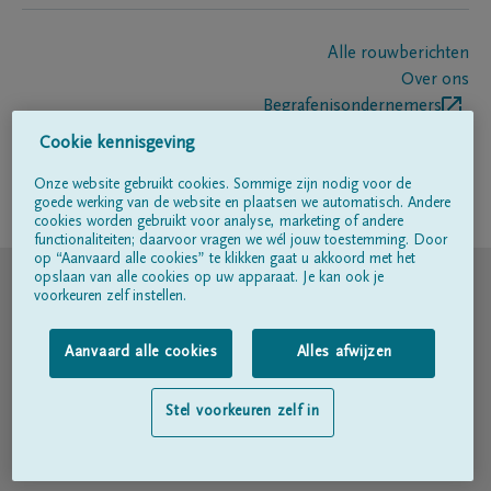
Alle rouwberichten
Over ons
Begrafenisondernemers
Contact
Cookie kennisgeving
Onze website gebruikt cookies. Sommige zijn nodig voor de
goede werking van de website en plaatsen we automatisch. Andere
Volg ons op
cookies worden gebruikt voor analyse, marketing of andere
functionaliteiten; daarvoor vragen we wél jouw toestemming. Door
op “Aanvaard alle cookies” te klikken gaat u akkoord met het
© DELA
opslaan van alle cookies op uw apparaat. Je kan ook je
voorkeuren zelf instellen.
Gebruiksvoorwaarden
Aanvaard alle cookies
Alles afwijzen
Privacyverklaring
Stel voorkeuren zelf in
Toegankelijkheidsverklaring
Cookiebeleid