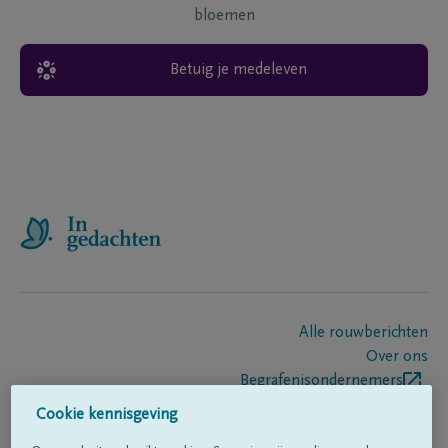
bloemen
Betuig je medeleven
Alle rouwberichten
Over ons
Begrafenisondernemers
Contact
Cookie kennisgeving