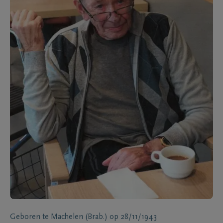
Geboren te
Machelen (Brab.)
op
28/11/1943