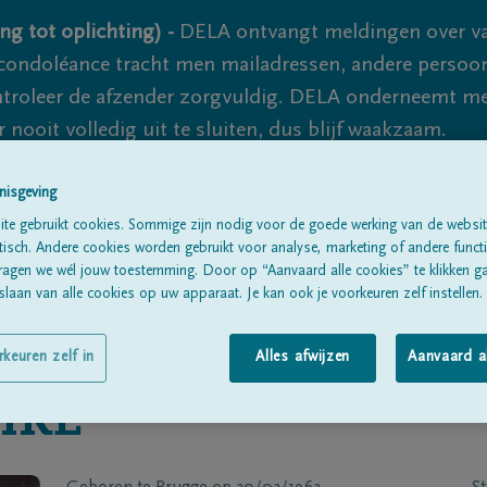
ng tot oplichting) -
DELA ontvangt meldingen over va
ondoléance tracht men mailadressen, andere persoon
controleer de afzender zorgvuldig. DELA onderneemt m
 nooit volledig uit te sluiten, dus blijf waakzaam.
nisgeving
Alle rouwberichten
Over ons
B
te gebruikt cookies. Sommige zijn nodig voor de goede werking van de websit
sch. Andere cookies worden gebruikt voor analyse, marketing of andere functio
ragen we wél jouw toestemming. Door op “Aanvaard alle cookies” te klikken g
laan van alle cookies op uw apparaat. Je kan ook je voorkeuren zelf instellen.
rkeuren zelf in
Alles afwijzen
Aanvaard a
IRE