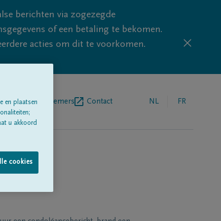
lse berichten via zogezegde
sgegevens of een betaling te bekomen.
eerdere acties om dit te voorkomen.
egrafenisondernemers
Contact
NL
FR
e en plaatsen
naliteiten;
aat u akkoord
lle cookies