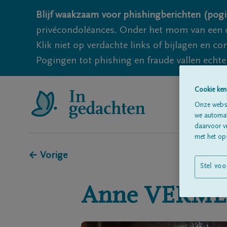
Blijf waakzaam voor phishingberichten (pogi
privécondoléances. Onder het mom van een c
Klik niet op verdachte links of bijlagen en 
Pogingen tot phishing en fraude vallen echter
Cookie ken
Onze websi
we automati
daarvoor v
met het ops
← Vorige
Stel voo
Anne
VERME