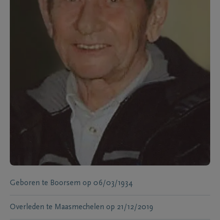
Geboren te
Boorsem
op
06/03/1934
Overleden te
Maasmechelen
op
21/12/2019