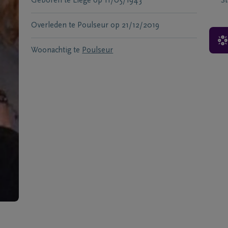
Geboren te
Liege
op
11/05/1943
S
Overleden te
Poulseur
op
21/12/2019
Woonachtig te
Poulseur