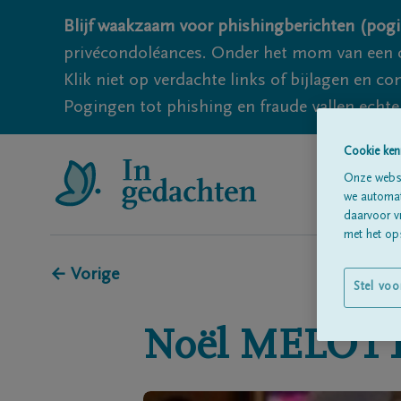
Blijf waakzaam voor phishingberichten (pogi
privécondoléances. Onder het mom van een c
Klik niet op verdachte links of bijlagen en 
Pogingen tot phishing en fraude vallen echter
Cookie ken
Onze websi
we automati
daarvoor v
met het ops
← Vorige
Stel voo
Noël
MELOT