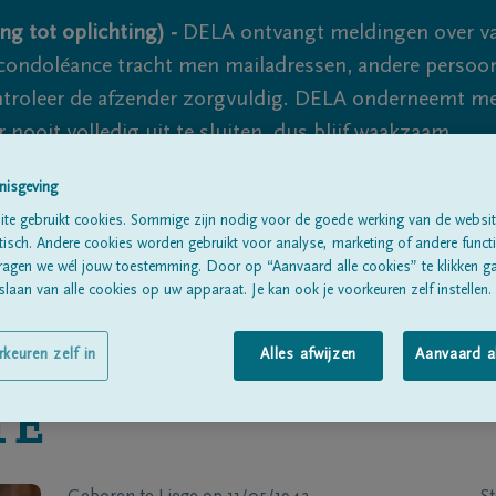
ng tot oplichting) -
DELA ontvangt meldingen over va
ondoléance tracht men mailadressen, andere persoon
controleer de afzender zorgvuldig. DELA onderneemt m
 nooit volledig uit te sluiten, dus blijf waakzaam.
nisgeving
te gebruikt cookies. Sommige zijn nodig voor de goede werking van de websit
Alle rouwberichten
Over ons
B
sch. Andere cookies worden gebruikt voor analyse, marketing of andere functio
ragen we wél jouw toestemming. Door op “Aanvaard alle cookies” te klikken g
laan van alle cookies op uw apparaat. Je kan ook je voorkeuren zelf instellen.
rkeuren zelf in
Alles afwijzen
Aanvaard a
TE