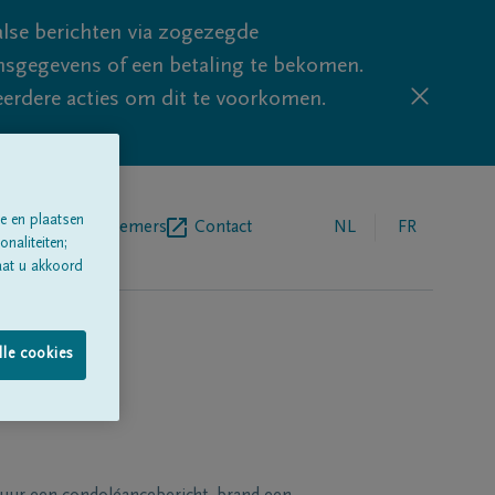
lse berichten via zogezegde
sgegevens of een betaling te bekomen.
eerdere acties om dit te voorkomen.
e en plaatsen
egrafenisondernemers
Contact
NL
FR
naliteiten;
aat u akkoord
lle cookies