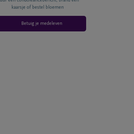
tuur een condoléancebericht, brand een
kaarsje of bestel bloemen
Betuig je medeleven