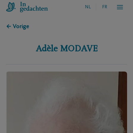
NL
FR
← Vorige
Adèle
MODAVE