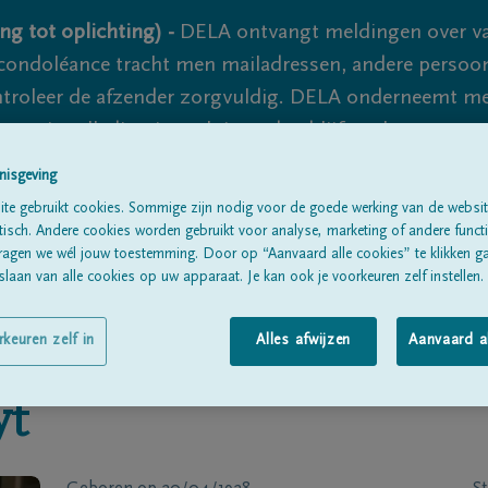
ng tot oplichting) -
DELA ontvangt meldingen over va
ondoléance tracht men mailadressen, andere persoon
controleer de afzender zorgvuldig. DELA onderneemt m
 nooit volledig uit te sluiten, dus blijf waakzaam.
nisgeving
te gebruikt cookies. Sommige zijn nodig voor de goede werking van de websit
Alle rouwberichten
Over ons
B
sch. Andere cookies worden gebruikt voor analyse, marketing of andere functio
ragen we wél jouw toestemming. Door op “Aanvaard alle cookies” te klikken g
laan van alle cookies op uw apparaat. Je kan ook je voorkeuren zelf instellen.
rkeuren zelf in
Alles afwijzen
Aanvaard a
yt