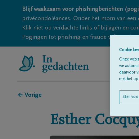
Blijf waakzaam voor phishingberichten (pogi
privécondoléances. Onder het mom van een c
Klik niet op verdachte links of bijlagen en 
Pogingen tot phishing en fraude vallen echter
Cookie ken
Onze websi
we automati
daarvoor v
met het ops
← Vorige
Stel voo
Esther
Cocqu