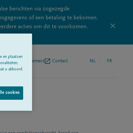
lse berichten via zogezegde
sgegevens of een betaling te bekomen.
eerdere acties om dit te voorkomen.
e en plaatsen
egrafenisondernemers
Contact
NL
FR
naliteiten;
aat u akkoord
lle cookies