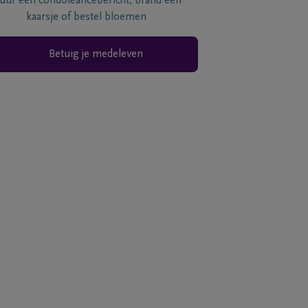
tuur een condoléancebericht, brand een
kaarsje of bestel bloemen
Betuig je medeleven