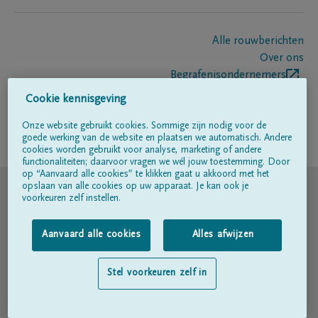
Alle rouwberichten
Over ons
Begrafenisondernemers
Contact
Cookie kennisgeving
Onze website gebruikt cookies. Sommige zijn nodig voor de
goede werking van de website en plaatsen we automatisch. Andere
Volg ons op
cookies worden gebruikt voor analyse, marketing of andere
functionaliteiten; daarvoor vragen we wél jouw toestemming. Door
op “Aanvaard alle cookies” te klikken gaat u akkoord met het
© DELA
opslaan van alle cookies op uw apparaat. Je kan ook je
voorkeuren zelf instellen.
Gebruiksvoorwaarden
Aanvaard alle cookies
Alles afwijzen
Privacyverklaring
Stel voorkeuren zelf in
Toegankelijkheidsverklaring
Cookiebeleid