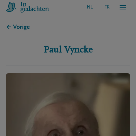
NL
FR
← Vorige
Paul
Vyncke