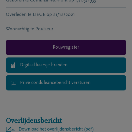
Geboren te
Comblain-Au-Pont
op
17/03/1935
Overleden te
LIÈGE
op
21/12/2021
Woonachtig te
Poulseur
Rouwregister
Digitaal kaarsje branden
Privé condoléancebericht versturen
Overlijdensbericht
Download het overlijdensbericht (pdf)